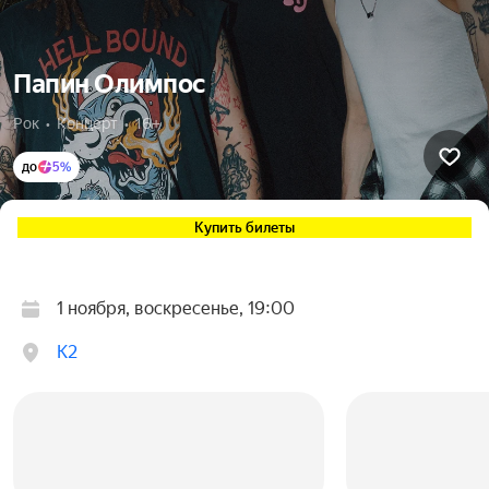
Папин Олимпос
Рок  •  Концерт  •  16+
до
5%
Купить билеты
1 ноября, воскресенье, 19:00
К2