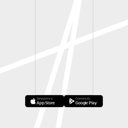
Загрузите в
Скачать из
App Store
Google Play