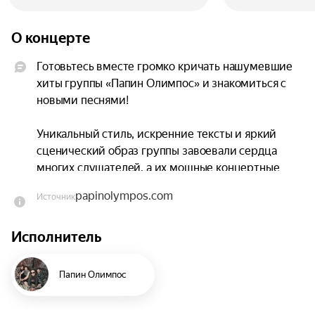
О концерте
Готовьтесь вместе громко кричать нашумевшие 
хиты группы «Папин Олимпос» и знакомиться с 
новыми песнями!

Уникальный стиль, искренние тексты и яркий 
сценический образ группы завоевали сердца 
многих слушателей, а их мощные концертные 
шоу остаются с эффектом эйфории в памяти 
papinolympos.com
Источник
зрителей на всю жизнь.

Исполнитель
Ждём на концерте, чтобы вы убедились в этом 
лично.

Папин Олимпос
Не забывайте с собой паспорт.