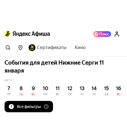
Сертификаты
Кино
События для детей Нижние Серги 11
января
АВГУСТ
7
8
9
10
11
12
13
14
15
16
ПТ
СБ
ВС
ПН
ВТ
СР
ЧТ
ПТ
СБ
ВС
Все фильтры
1