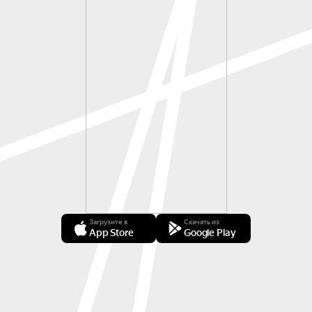
Загрузите в
Скачать из
App Store
Google Play