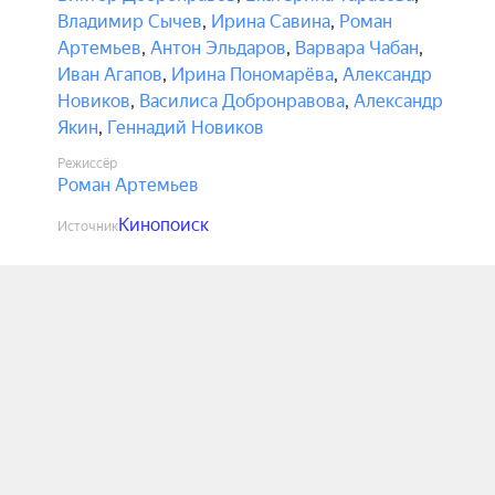
Владимир Сычев
,
Ирина Савина
,
Роман
Артемьев
,
Антон Эльдаров
,
Варвара Чабан
,
Иван Агапов
,
Ирина Пономарёва
,
Александр
Новиков
,
Василиса Добронравова
,
Александр
Якин
,
Геннадий Новиков
Режиссёр
Роман Артемьев
Кинопоиск
Источник