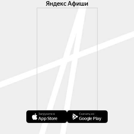
Яндекс Афиши
Загрузите в
Скачать из
App Store
Google Play