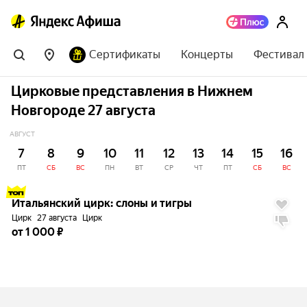
Сертификаты
Концерты
Фестивал
Цирковые представления в Нижнем
Новгороде 27 августа
АВГУСТ
7
8
9
10
11
12
13
14
15
16
ПТ
СБ
ВС
ПН
ВТ
СР
ЧТ
ПТ
СБ
ВС
до
5%
Итальянский цирк: слоны и тигры
Цирк
27 августа
Цирк
от 1 000 ₽