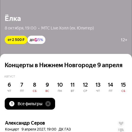
Ёлка
8 октября, 19:00  •  МТС Live Холл (ex. Юпитер)
12+
от 2 500 ₽
до
5%
Концерты в Нижнем Новгороде 9 апреля
АВГУСТ
6
7
8
9
10
11
12
13
14
15
ЧТ
ПТ
СБ
ВС
ПН
ВТ
СР
ЧТ
ПТ
СБ
Все фильтры
1
до
5%
Александр Серов
Концерт
9 апреля 2027, 19:00
ДК ГАЗ