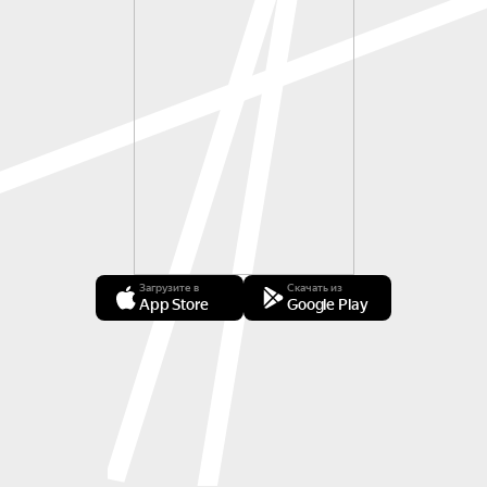
Загрузите в
Скачать из
App Store
Google Play