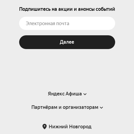
Подпишитесь на акции и анонсы событий
Далее
Яндекс Афиша
Партнёрам и организаторам
Справка
Пользовательское соглашение
Партнёрам и организаторам мероприятий
Нижний Новгород
Подарочные сертификаты
Билетная система Яндекс Билеты