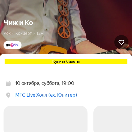
Чиж и Ко
Рок  •  Концерт  •  12+
до
5%
Купить билеты
10 октября, суббота, 19:00
МТС Live Холл (ex. Юпитер)