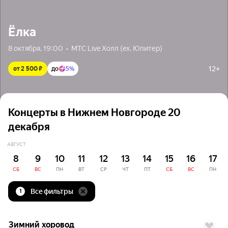
Ёлка
8 октября, 19:00  •  МТС Live Холл (ex. Юпитер)
12+
от 2 500 ₽
до
5%
Концерты в Нижнем Новгороде 20
декабря
АВГУСТ
8
9
10
11
12
13
14
15
16
17
СБ
ВС
ПН
ВТ
СР
ЧТ
ПТ
СБ
ВС
ПН
Все фильтры
1
до
5%
Зимний хоровод