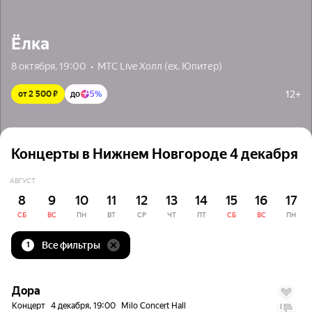
Ёлка
8 октября, 19:00  •  МТС Live Холл (ex. Юпитер)
12+
от 2 500 ₽
до
5%
Концерты в Нижнем Новгороде 4 декабря
АВГУСТ
8
9
10
11
12
13
14
15
16
17
СБ
ВС
ПН
ВТ
СР
ЧТ
ПТ
СБ
ВС
ПН
Все фильтры
1
до
5%
Дора
Концерт
4 декабря, 19:00
Milo Concert Hall