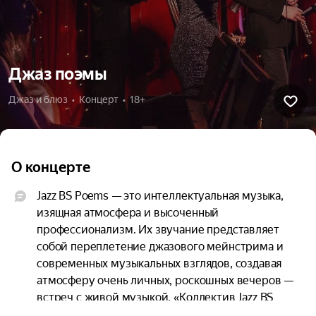
Джаз поэмы
Джаз и блюз  •  Концерт  •  18+
О концерте
Jazz BS Poems — это интеллектуальная музыка, 
изящная атмосфера и высоченный 
профессионализм. Их звучание представляет 
собой переплетение джазового мейнстрима и 
современных музыкальных взглядов, создавая 
атмосферу очень личных, роскошных вечеров — 
встреч с живой музыкой. «Коллектив Jazz BS 
Poems — пример вкуса, тонкого ума. От 