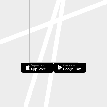
Загрузите в
Скачать из
App Store
Google Play