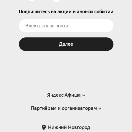
Подпишитесь на акции и анонсы событий
Далее
Яндекс Афиша
Партнёрам и организаторам
Справка
Пользовательское соглашение
Партнёрам и организаторам мероприятий
Нижний Новгород
Подарочные сертификаты
Билетная система Яндекс Билеты