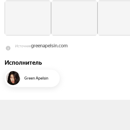
мифология одновременно пугает и 
завораживает — но точно не оставляет 
равнодушным: как минимум благодаря 
кристально чистому вокалу Анжелы, словно 
созданному для трепетной фолк-поэзии.
greenapelsin.com
Источник
Исполнитель
Green Apelsin