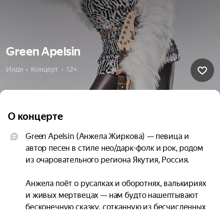
Green Apelsin
Инди  •  Концерт  •  12+
О концерте
Green Apelsin (Анжела Жиркова) — певица и 
автор песен в стиле нео/дарк-фолк и рок, родом 
из очаровательного региона Якутия, Россия.

Анжела поёт о русалках и оборотнях, валькириях 
и живых мертвецах — нам будто нашептывают 
бесконечную сказку, сотканную из бесчисленных 
полузабытых преданий. Эта воскрешенная 