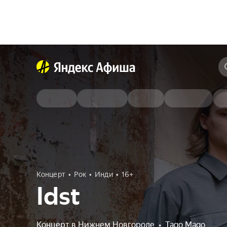
Концерт
Рок
Инди
16+
Idst
Концерт в Нижнем Новгороде
•
Tago Mago