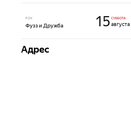
15
РОК
СУББОТА
августа
Фузз и Дружба
Адрес