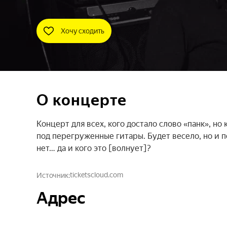
Хочу сходить
О концерте
Концерт для всех, кого достало слово «панк», н
под перегруженные гитары. Будет весело, но и по
нет… да и кого это [волнует]?
ticketscloud.com
Источник
Адрес