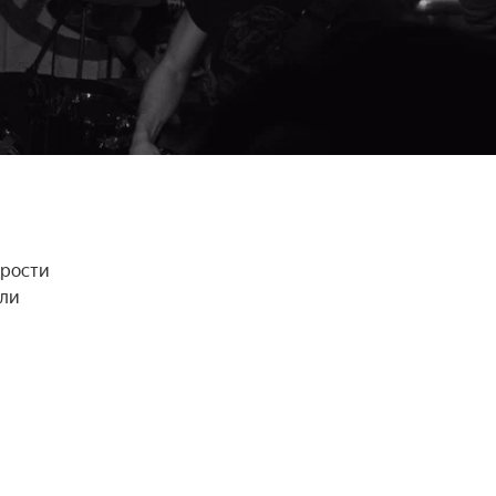
рости 
ли 