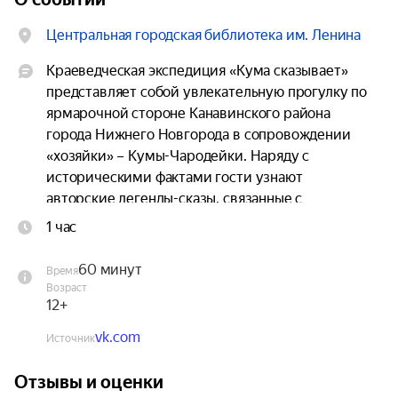
Центральная городская библиотека им. Ленина
Краеведческая экспедиция «Кума сказывает» 
представляет собой увлекательную прогулку по 
ярмарочной стороне Канавинского района 
города Нижнего Новгорода в сопровождении 
«хозяйки» – Кумы-Чародейки. Наряду с 
историческими фактами гости узнают 
авторские легенды-сказы, связанные с 
историко-культурными объектами Канавинского 
1 час
района Нижнего Новгорода.

60 минут
Время
Участники увидят основные 
Возраст
достопримечательности района, узнают 
12+
городские легенды, связанные с ними.

vk.com
Источник
Место сбора – улица Советская, д. 16 
Отзывы и оценки
(Центральная городская библиотека).