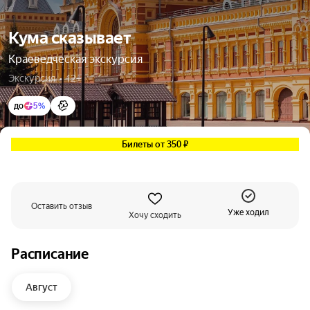
Кума сказывает
Краеведческая экскурсия
Экскурсия  •  12+
до
5%
Билеты от 350 ₽
Оставить отзыв
Уже ходил
Хочу сходить
Расписание
Август