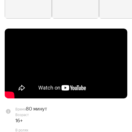
Николая Мельникова и трагически пережил его 
гибель, поэтому его желанием было, чтобы это 
произведение в театре или в кино увидело 
больше людей.
80 минут
Время
Возраст
16+
В ролях