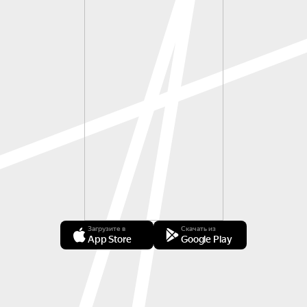
Загрузите в
Скачать из
App Store
Google Play