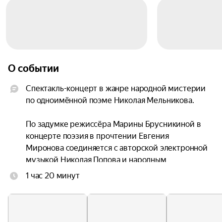
О событии
Спектакль-концерт в жанре народной мистерии 
по одноимённой поэме Николая Мельникова.

По задумке режиссёра Марины Брусникиной в 
концерте поэзия в прочтении Евгения 
Миронова соединяется с авторской электронной 
музыкой Николая Попова и народным 
звучанием фольклорного ансамбля «Комонь».

1 час 20 минут
Идея воплотить на сцене поэму «Русский Крест» 
пришла Евгению Миронову после общения со 
старцем Илием, который был духовником 