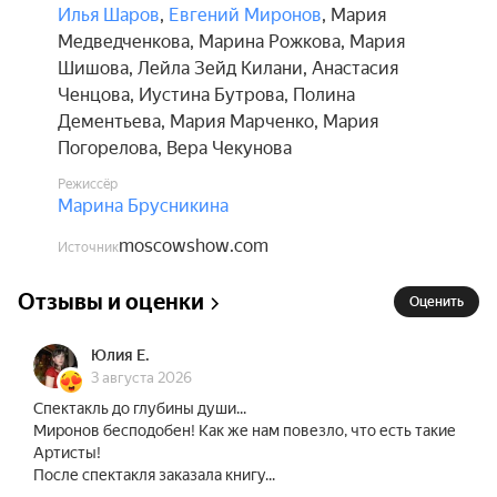
Илья Шаров
,
Евгений Миронов
,
Мария
Медведченкова
,
Марина Рожкова
,
Мария
Шишова
,
Лейла Зейд Килани
,
Анастасия
Ченцова
,
Иустина Бутрова
,
Полина
Дементьева
,
Мария Марченко
,
Мария
Погорелова
,
Вера Чекунова
Режиссёр
Марина Брусникина
moscowshow.com
Источник
Отзывы и оценки
Оценить
Юлия Е.
3 августа 2026
Спектакль до глубины души...
Миронов бесподобен! Как же нам повезло, что есть такие
Артисты!
После спектакля заказала книгу...