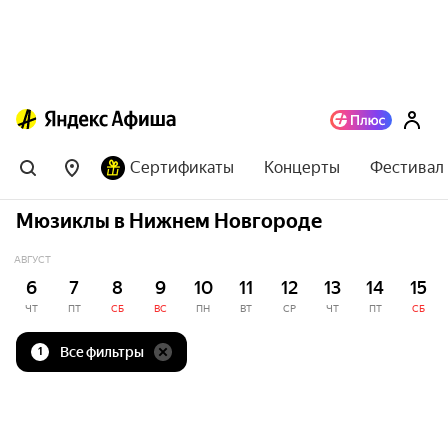
Сертификаты
Концерты
Фестивал
Мюзиклы в Нижнем Новгороде
АВГУСТ
6
7
8
9
10
11
12
13
14
15
ЧТ
ПТ
СБ
ВС
ПН
ВТ
СР
ЧТ
ПТ
СБ
Все фильтры
1