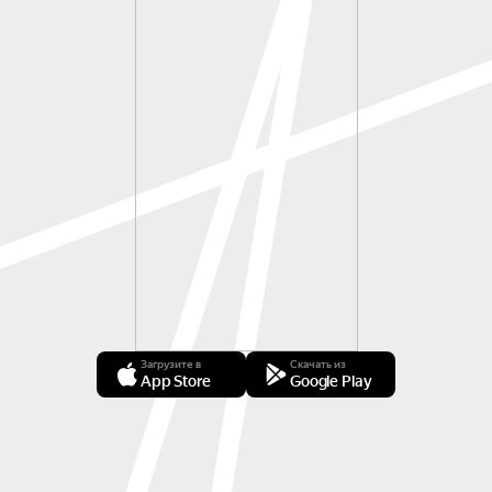
Загрузите в
Скачать из
App Store
Google Play