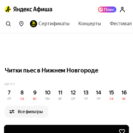
Сертификаты
Концерты
Фестивал
Читки пьес в Нижнем Новгороде
АВГУСТ
7
8
9
10
11
12
13
14
15
16
ПТ
СБ
ВС
ПН
ВТ
СР
ЧТ
ПТ
СБ
ВС
Все фильтры