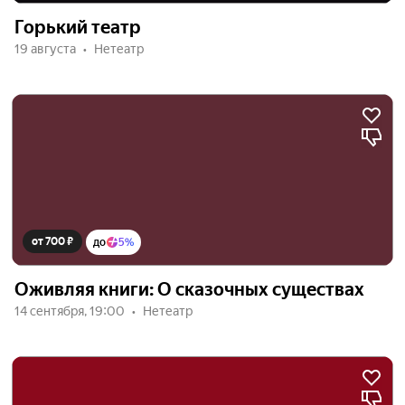
Горький театр
19 августа
Нетеатр
от 700 ₽
до
5%
Оживляя книги: О сказочных существах
14 сентября, 19:00
Нетеатр