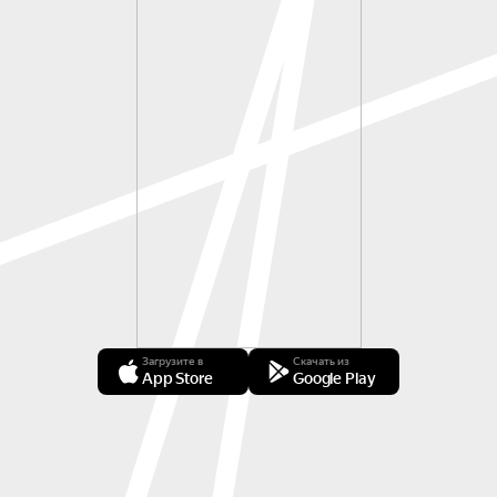
Загрузите в
Скачать из
App Store
Google Play