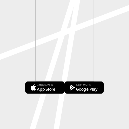
Загрузите в
Скачать из
App Store
Google Play