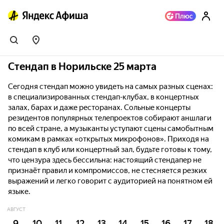
Стендап в Норильске 25 марта
Сегодня стендап можно увидеть на самых разных сценах:
в специализированных стендап-клубах, в концертных
залах, барах и даже ресторанах. Сольные концерты
резидентов популярных телепроектов собирают аншлаги
по всей стране, а музыканты уступают сцены самобытным
комикам в рамках «открытых микрофонов». Приходя на
стендап в клуб или концертный зал, будьте готовы к тому,
что цензура здесь бессильна: настоящий стендапер не
признаёт правил и компромиссов, не стесняется резких
выражений и легко говорит с аудиторией на понятном ей
языке.
АВГУСТ
9
10
11
12
13
14
15
16
17
18