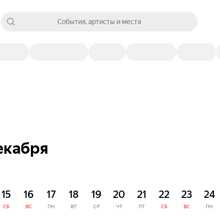
События, артисты и места
екабря
15
16
17
18
19
20
21
22
23
24
СБ
ВС
ПН
ВТ
СР
ЧТ
ПТ
СБ
ВС
ПН