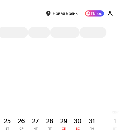
Новая Брянь
СЕНТЯБРЬ
25
26
27
28
29
30
31
1
2
ВТ
СР
ЧТ
ПТ
СБ
ВС
ПН
ВТ
СР