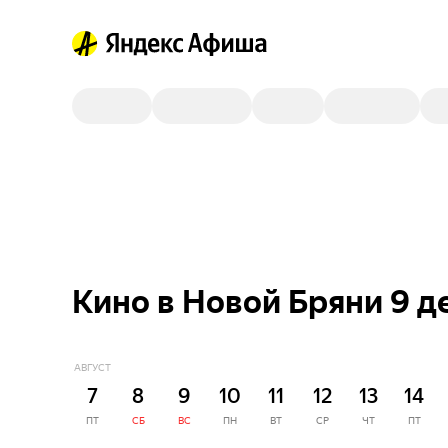
Кино в Новой Бряни 9 д
АВГУСТ
7
8
9
10
11
12
13
14
ПТ
СБ
ВС
ПН
ВТ
СР
ЧТ
ПТ