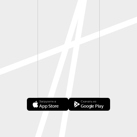
Загрузите в
Скачать из
App Store
Google Play