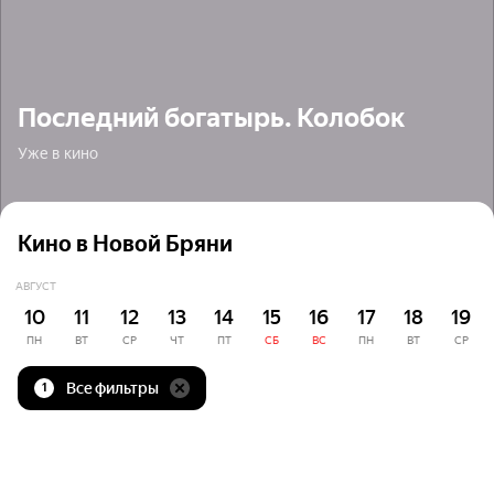
Последний богатырь. Колобок
Уже в кино
Кино в Новой Бряни
АВГУСТ
10
11
12
13
14
15
16
17
18
19
ПН
ВТ
СР
ЧТ
ПТ
СБ
ВС
ПН
ВТ
СР
Все фильтры
1