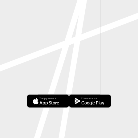
Загрузите в
Скачать из
App Store
Google Play