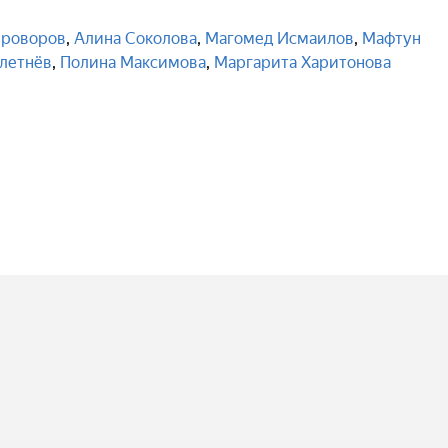
роворов
,
Алина Соколова
,
Магомед Исмаилов
,
Мафтун
летнёв
,
Полина Максимова
,
Маргарита Харитонова