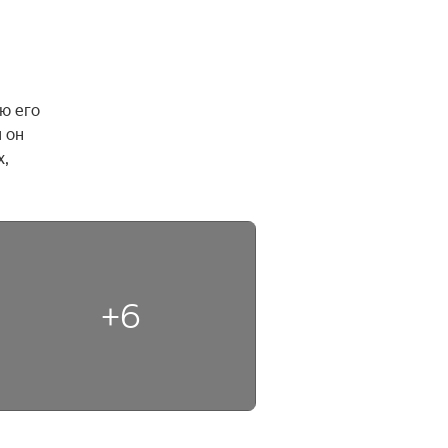
 его 
он 
, 
+6