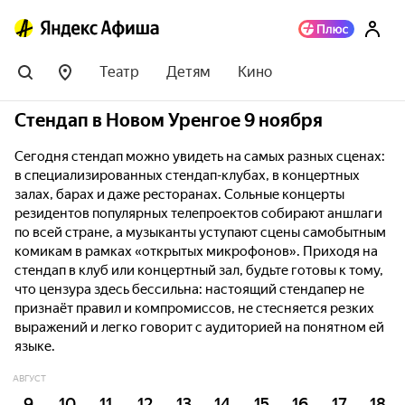
Театр
Детям
Кино
Стендап в Новом Уренгое 9 ноября
Сегодня стендап можно увидеть на самых разных сценах:
в специализированных стендап-клубах, в концертных
залах, барах и даже ресторанах. Сольные концерты
резидентов популярных телепроектов собирают аншлаги
по всей стране, а музыканты уступают сцены самобытным
комикам в рамках «открытых микрофонов». Приходя на
стендап в клуб или концертный зал, будьте готовы к тому,
что цензура здесь бессильна: настоящий стендапер не
признаёт правил и компромиссов, не стесняется резких
выражений и легко говорит с аудиторией на понятном ей
языке.
АВГУСТ
9
10
11
12
13
14
15
16
17
18