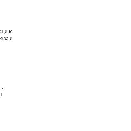
 сцене
фера и
ни
Л