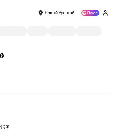
Новый Уренгой
»
🏻💐