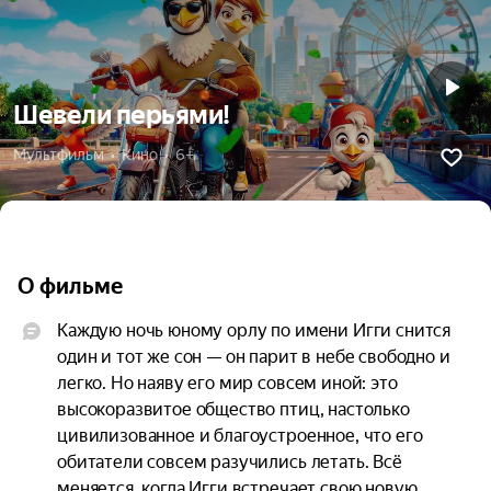
Шевели перьями!
Мультфильм  •  Кино  •  6+
О фильме
Каждую ночь юному орлу по имени Игги снится 
один и тот же сон — он парит в небе свободно и 
легко. Но наяву его мир совсем иной: это 
высокоразвитое общество птиц, настолько 
цивилизованное и благоустроенное, что его 
обитатели совсем разучились летать. Всё 
меняется, когда Игги встречает свою новую 