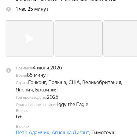
одноклассницу Ив, без ума влюблённую в 
1 час 25 минут
авиацию. Вдохновлённый её увлечением, он 
наконец обретает смелость взглянуть в глаза 
собственной мечте — и впервые в жизни 
расправить крылья.
4 июня 2026
Премьера
85 минут
Время
Гонконг, Польша, США, Великобритания,
Страна
Япония, Бразилия
2025
Год производства
Iggy the Eagle
Оригинальное название
Возраст
6+
В ролях
Пётр Адамчик
,
Агнешка Дигант
,
Тимотеуш