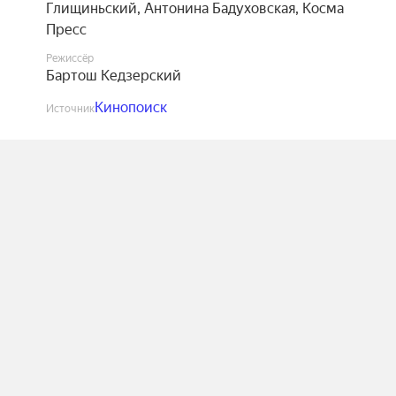
Глищиньский
,
Антонина Бадуховская
,
Косма
Пресс
Режиссёр
Бартош Кедзерский
Кинопоиск
Источник