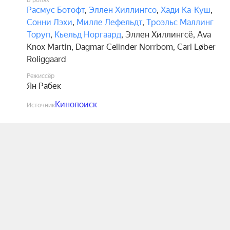
В ролях
Расмус Ботофт
,
Эллен Хиллингсо
,
Хади Ка-Куш
,
Сонни Лэхи
,
Милле Лефельдт
,
Троэльс Маллинг
Торуп
,
Кьельд Норгаард
,
Эллен Хиллингсё
,
Ava
Knox Martin
,
Dagmar Celinder Norrbom
,
Carl Løber
Roliggaard
Режиссёр
Ян Рабек
Кинопоиск
Источник