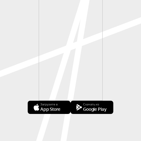
Загрузите в
Скачать из
App Store
Google Play