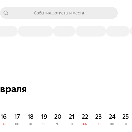
События, артисты и места
евраля
16
17
18
19
20
21
22
23
24
25
ВС
ПН
ВТ
СР
ЧТ
ПТ
СБ
ВС
ПН
ВТ