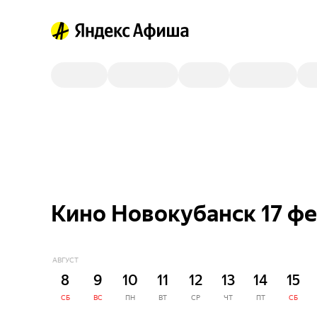
Кино Новокубанск 17 ф
АВГУСТ
8
9
10
11
12
13
14
15
СБ
ВС
ПН
ВТ
СР
ЧТ
ПТ
СБ