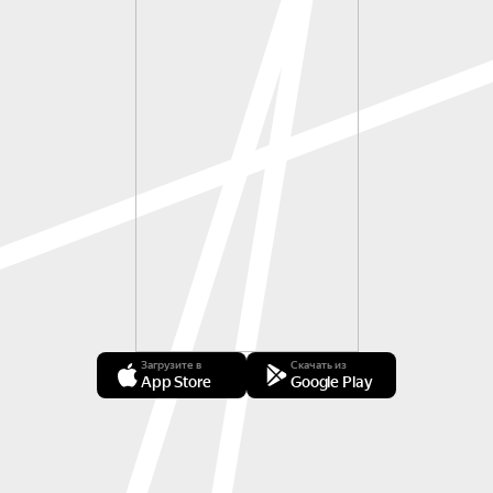
Загрузите в
Скачать из
App Store
Google Play