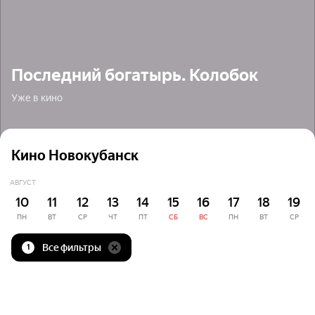
Последний богатырь. Колобок
Уже в кино
Кино Новокубанск
АВГУСТ
10
11
12
13
14
15
16
17
18
19
ПН
ВТ
СР
ЧТ
ПТ
СБ
ВС
ПН
ВТ
СР
Все фильтры
1