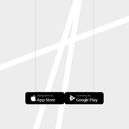
Загрузите в
Скачать из
App Store
Google Play