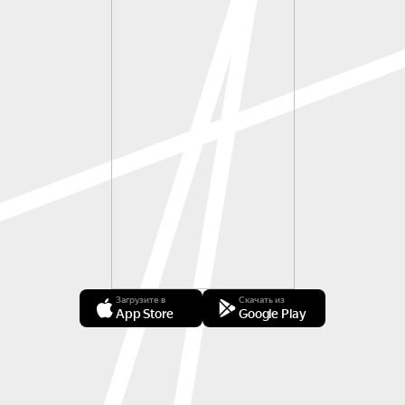
Загрузите в
Скачать из
App Store
Google Play