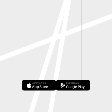
Загрузите в
Скачать из
App Store
Google Play