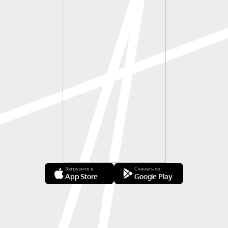
Загрузите в
Скачать из
App Store
Google Play