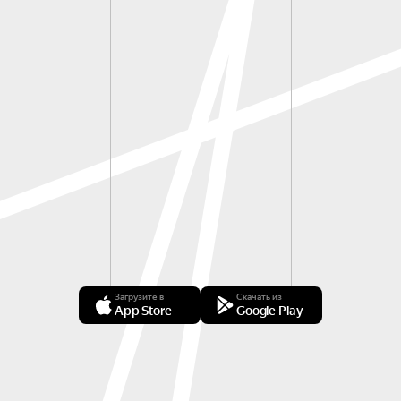
Загрузите в
Скачать из
App Store
Google Play