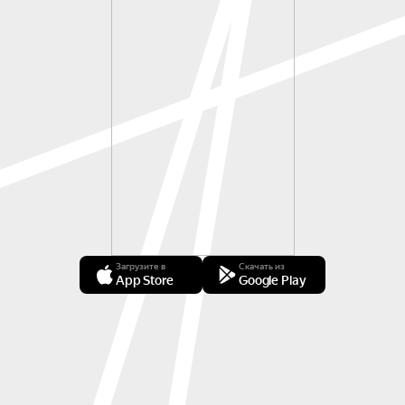
Загрузите в
Скачать из
App Store
Google Play