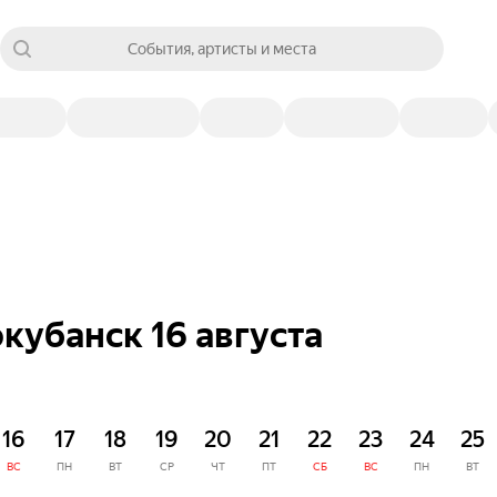
События, артисты и места
кубанск 16 августа
16
17
18
19
20
21
22
23
24
25
ВС
ПН
ВТ
СР
ЧТ
ПТ
СБ
ВС
ПН
ВТ