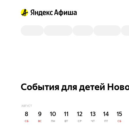
События для детей Ново
АВГУСТ
8
9
10
11
12
13
14
15
СБ
ВС
ПН
ВТ
СР
ЧТ
ПТ
СБ