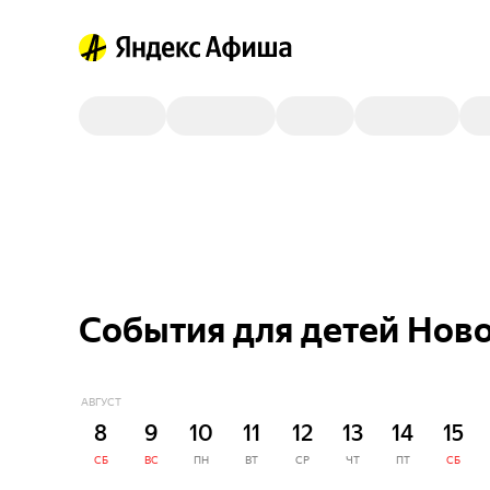
События для детей Нов
АВГУСТ
8
9
10
11
12
13
14
15
СБ
ВС
ПН
ВТ
СР
ЧТ
ПТ
СБ