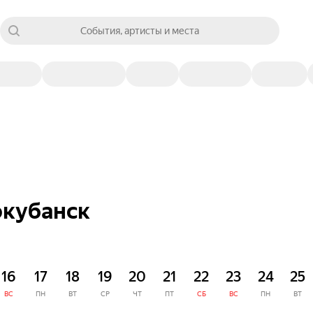
События, артисты и места
окубанск
16
17
18
19
20
21
22
23
24
25
ВС
ПН
ВТ
СР
ЧТ
ПТ
СБ
ВС
ПН
ВТ