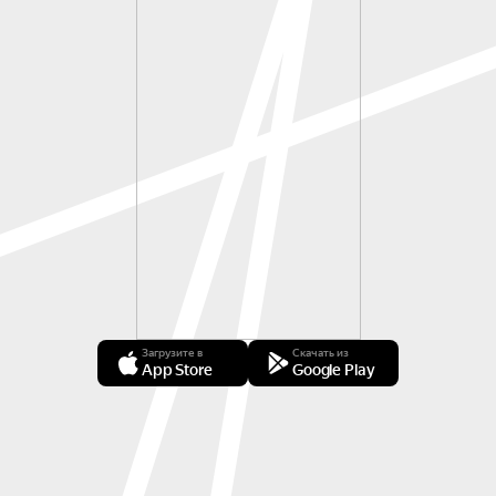
Загрузите в
Скачать из
App Store
Google Play