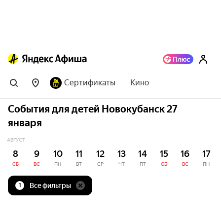
Сертификаты
Кино
События для детей Новокубанск 27
января
АВГУСТ
8
9
10
11
12
13
14
15
16
17
СБ
ВС
ПН
ВТ
СР
ЧТ
ПТ
СБ
ВС
ПН
Все фильтры
1