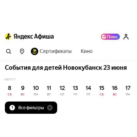
Сертификаты
Кино
События для детей Новокубанск 23 июня
АВГУСТ
8
9
10
11
12
13
14
15
16
17
СБ
ВС
ПН
ВТ
СР
ЧТ
ПТ
СБ
ВС
ПН
Все фильтры
1