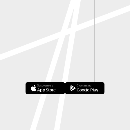
Загрузите в
Скачать из
App Store
Google Play