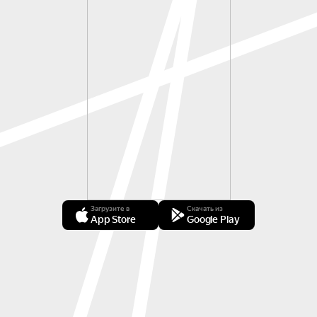
Загрузите в
Скачать из
App Store
Google Play