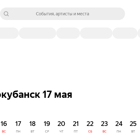
События, артисты и места
кубанск 17 мая
16
17
18
19
20
21
22
23
24
25
ВС
ПН
ВТ
СР
ЧТ
ПТ
СБ
ВС
ПН
ВТ