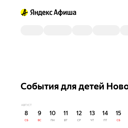
События для детей Ново
АВГУСТ
8
9
10
11
12
13
14
15
СБ
ВС
ПН
ВТ
СР
ЧТ
ПТ
СБ