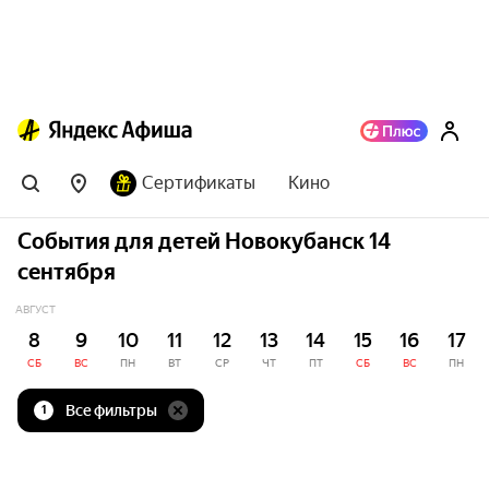
Сертификаты
Кино
События для детей Новокубанск 14
сентября
АВГУСТ
8
9
10
11
12
13
14
15
16
17
СБ
ВС
ПН
ВТ
СР
ЧТ
ПТ
СБ
ВС
ПН
Все фильтры
1