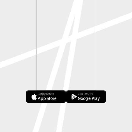
Загрузите в
Скачать из
App Store
Google Play