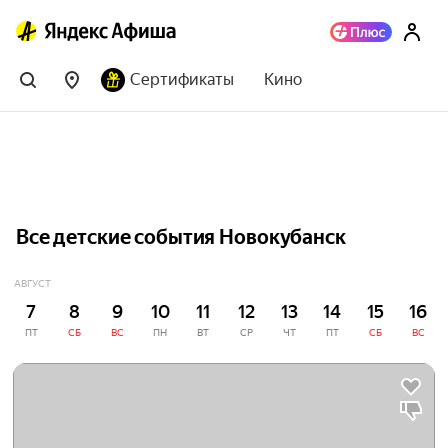
Сертификаты
Кино
Все детские события Новокубанск
АВГУСТ
7
8
9
10
11
12
13
14
15
16
ПТ
СБ
ВС
ПН
ВТ
СР
ЧТ
ПТ
СБ
ВС