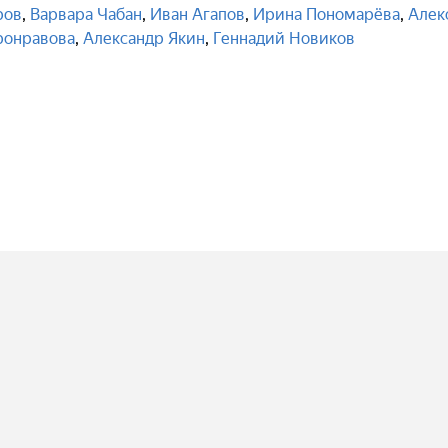
ров
,
Варвара Чабан
,
Иван Агапов
,
Ирина Пономарёва
,
Алек
ронравова
,
Александр Якин
,
Геннадий Новиков