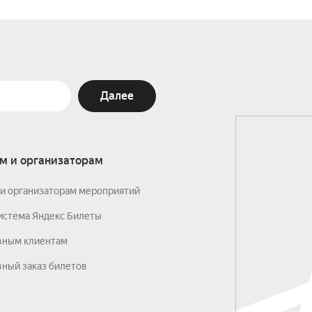
Далее
м и организаторам
и организаторам мероприятий
истема Яндекс Билеты
вным клиентам
ный заказ билетов