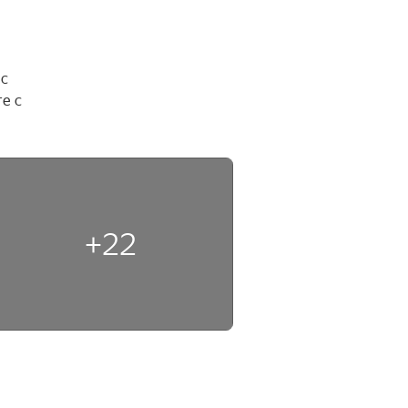
с 
 с 
+22
н