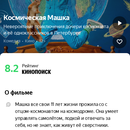
Космическая Машка
Невероятные приключения дочери космонавта
и её одноклассников в Петербурге
Комедия  •  Кино  •  12+
8.2
Рейтинг
О фильме
Машка все свои 11 лет жизни прожила со с 
отцом-космонавтом на космодроме. Она умеет 
управлять самолётом, лодкой и отвечать за 
себя, но не знает, как живут её сверстники. 