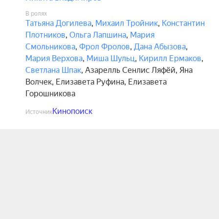
В ролях
Татьяна Догилева
,
Михаил Тройник
,
Константин
Плотников
,
Ольга Лапшина
,
Мария
Смольникова
,
Фрол Фролов
,
Дана Абызова
,
Мария Верхова
,
Миша Шульц
,
Кирилл Ермаков
,
Светлана Шпак
,
Азарелль Сенлис Ляфёй
,
Яна
Волчек
,
Елизавета Руфина
,
Елизавета
Горошникова
Кинопоиск
Источник