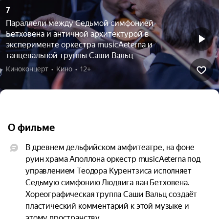
7
Параллели между Седьмой симфонией
Бетховена и античной архитектурой в
эксперименте оркестра musicAeterna и
танцевальной труппы Саши Вальц
Киноконцерт  •  Кино  •  12+
О фильме
В древнем дельфийском амфитеатре, на фоне 
руин храма Аполлона оркестр musicAeterna под 
управлением Теодора Курентзиса исполняет 
Седьмую симфонию Людвига ван Бетховена. 
Хореографическая труппа Саши Вальц создаёт 
пластический комментарий к этой музыке и 
этому пространству.