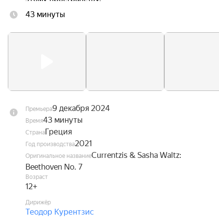
43 минуты
9 декабря 2024
Премьера
43 минуты
Время
Греция
Страна
2021
Год производства
Currentzis & Sasha Waltz:
Оригинальное название
Beethoven No. 7
Возраст
12+
Дирижёр
Теодор Курентзис