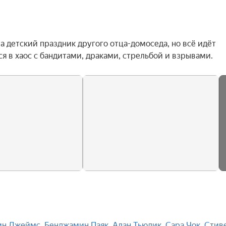
детский праздник другого отца-домоседа, но всё идёт 
я в хаос с бандитами, драками, стрельбой и взрывами.
ин Джеймс
,
Бенджамин Паяк
,
Алан Тьюдик
,
Сара Чок
,
Стиве