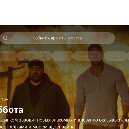
События, артисты и места
18+
ббота
асынком заводят новых знакомых и внезапно оказываются
ерестрелками и морем адреналина