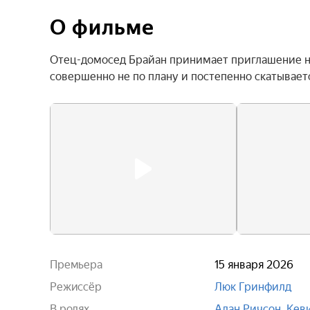
О фильме
Отец-домосед Брайан принимает приглашение на 
совершенно не по плану и постепенно скатываетс
Премьера
15 января 2026
Режиссёр
Люк Гринфилд
В ролях
Алан Ричсон
,
Кев