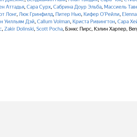
ен Аттадья
,
Сара Сурх
,
Сабрина Доур Эльба
,
Массиель Тав
рт Лонг
,
Люк Гринфилд
,
Питер Нью
,
Кифер О’Рейли
,
Elenna
н Уилльям Дэй
,
Callum Volman
,
Криста Ривингтон
,
Сара Хе
с
,
Zakir Dolinski
,
Scott Pocha
,
Бэнкс Пирс
,
Кэлин Харпер
,
Ben