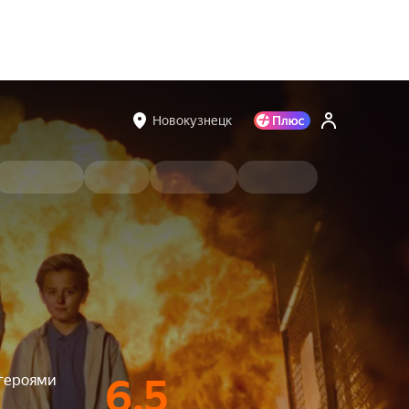
Новокузнецк
 героями
6.5