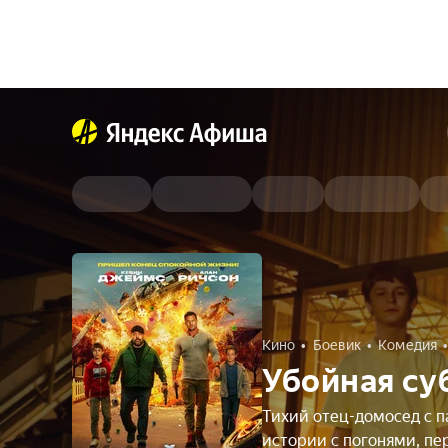
Кино
Боевик
Комедия
Убойная су
Тихий отец-домосед с п
истории с погонями, п