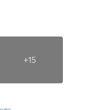
+15
н Рут
,