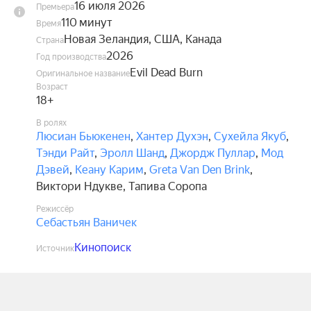
16 июля 2026
Премьера
110 минут
Время
Новая Зеландия, США, Канада
Страна
2026
Год производства
Evil Dead Burn
Оригинальное название
Возраст
18+
В ролях
Люсиан Бьюкенен
,
Хантер Духэн
,
Сухейла Якуб
,
Тэнди Райт
,
Эролл Шанд
,
Джордж Пуллар
,
Мод
Дэвей
,
Кеану Карим
,
Greta Van Den Brink
,
Виктори Ндукве
,
Тапива Соропа
Режиссёр
Себастьян Ваничек
Кинопоиск
Источник