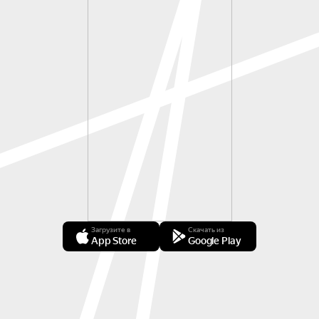
Загрузите в
Скачать из
App Store
Google Play