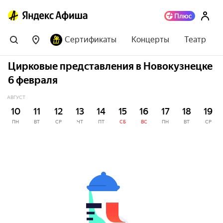
Сертификаты
Концерты
Театр
Цирковые представления в Новокузнецке
6 февраля
АВГУСТ
10
11
12
13
14
15
16
17
18
19
ПН
ВТ
СР
ЧТ
ПТ
СБ
ВС
ПН
ВТ
СР