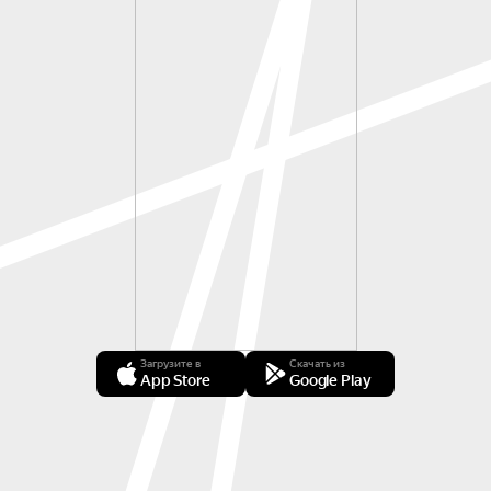
Загрузите в
Скачать из
App Store
Google Play